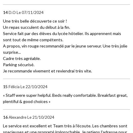
14
D.O
Le 07/11/2024
Une très belle découverte ce soir !
Un repas succulent du début à la fin.
Service fait par des élèves du lycée hôtelier. Ils apprennent mais
sont tout de même compétents.
A propos, vin rouge recommandé par le jeune serveur. Une très jolie
surprise...
Cadre très agréable.
Parking sécurisé.
Je recommande vivement et reviendrai très vite.
15
Félicia
Le 22/10/2024
« Staff were super helpful. Beds really comfortable. Breakfast great,
plentiful & good choices »
16
Alexandre
Le 21/10/2024
Le service est excellent et Team très à l'écoute. Les chambres sont
spacieuses et une propreté irréprochable. Je retiens l'adresse pour