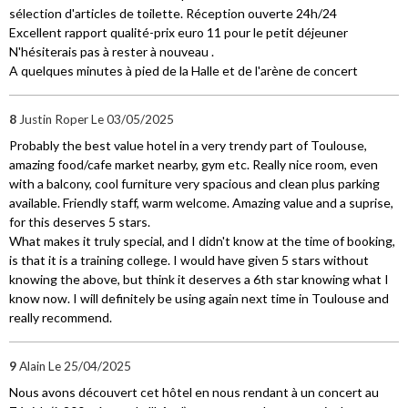
sélection d'articles de toilette. Réception ouverte 24h/24
Excellent rapport qualité-prix euro 11 pour le petit déjeuner
N'hésiterais pas à rester à nouveau .
A quelques minutes à pied de la Halle et de l'arène de concert
8
Justin Roper
Le 03/05/2025
Probably the best value hotel in a very trendy part of Toulouse,
amazing food/cafe market nearby, gym etc. Really nice room, even
with a balcony, cool furniture very spacious and clean plus parking
available. Friendly staff, warm welcome. Amazing value and a suprise,
for this deserves 5 stars.
What makes it truly special, and I didn't know at the time of booking,
is that it is a training college. I would have given 5 stars without
knowing the above, but think it deserves a 6th star knowing what I
know now. I will definitely be using again next time in Toulouse and
really recommend.
9
Alain
Le 25/04/2025
Nous avons découvert cet hôtel en nous rendant à un concert au